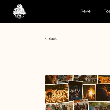
Reveil
For
< Back