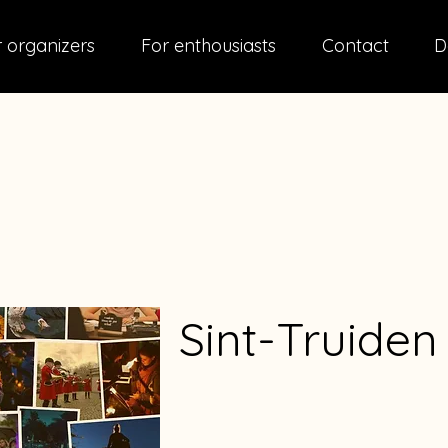
 organizers
For enthousiasts
Contact
D
Sint-Truiden