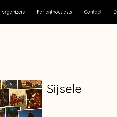
 organizers
For enthousiasts
Contact
D
Sijsele