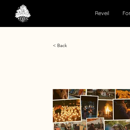
Reveil
For
< Back