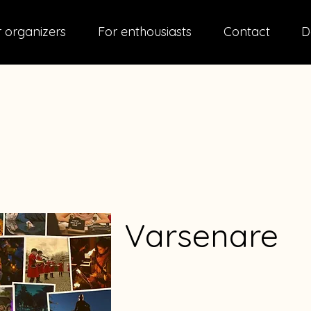
 organizers
For enthousiasts
Contact
D
Varsenare