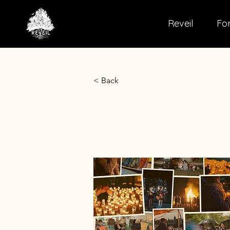
Reveil
For
< Back