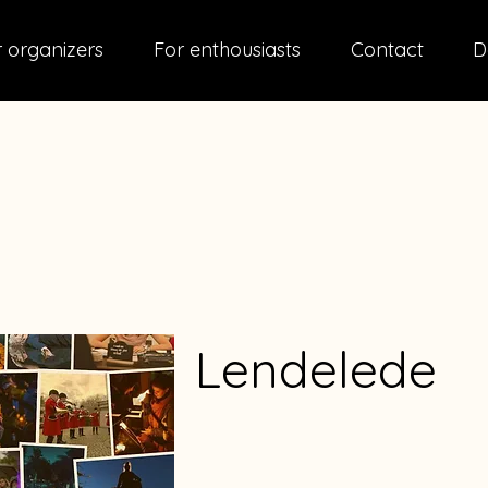
 organizers
For enthousiasts
Contact
D
Lendelede