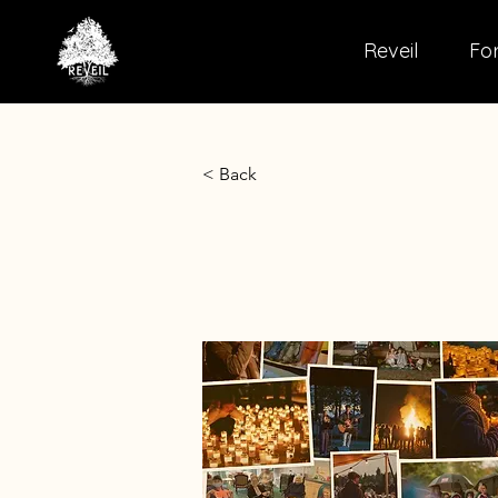
Reveil
For
< Back