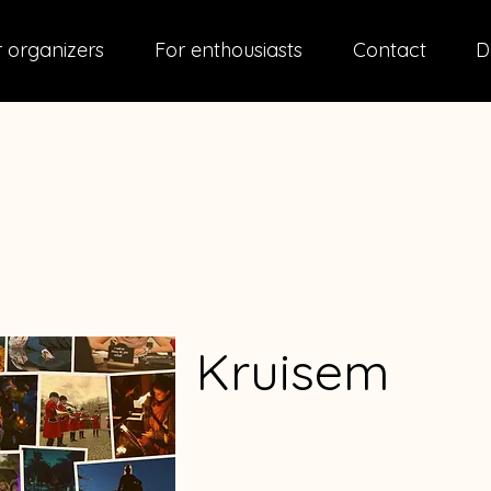
 organizers
For enthousiasts
Contact
D
Kruisem