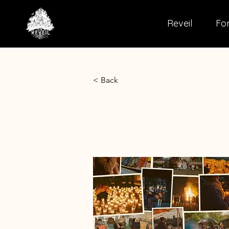
Reveil
For
< Back