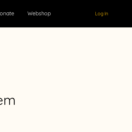
onate
Webshop
Log In
em