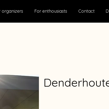
 organizers
For enthousiasts
Contact
D
Denderhout