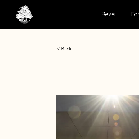
Reveil
For
< Back