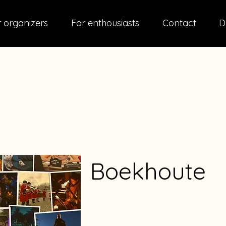
 organizers
For enthousiasts
Contact
D
Boekhoute