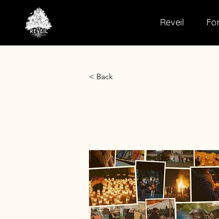
Reveil
For
< Back